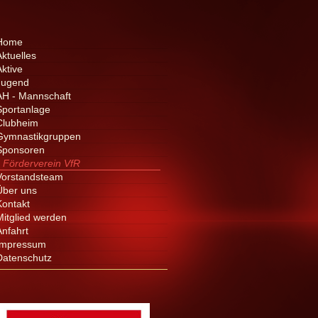
Home
Aktuelles
Aktive
Jugend
AH - Mannschaft
Sportanlage
Clubheim
Gymnastikgruppen
Sponsoren
Förderverein VfR
Vorstandsteam
Über uns
Kontakt
Mitglied werden
Anfahrt
Impressum
Datenschutz