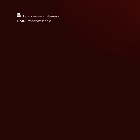
Druckversion
|
Sitemap
© VfR Pfaffenweiler eV