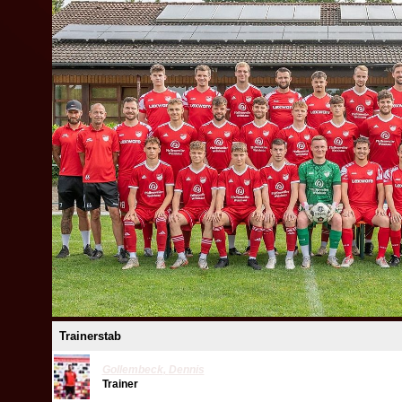
Trainerstab
Gollembeck
,
Dennis
Trainer