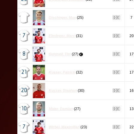
Dischinger
,
Max
(25)
🇩🇪
7
7
Elmlinger
,
Marc
(31)
🇩🇪
20
8
Gutgsell
,
Tim
(27)
🇩🇪
17
21
Kusser
,
Patrick
(32)
🇩🇪
17
20
Kusser
,
Stephan
(30)
🇩🇪
16
10
Maier
,
Damian
(27)
🇩🇪
13
7
Wirbel
,
Maximilian
(23)
🇩🇪
22