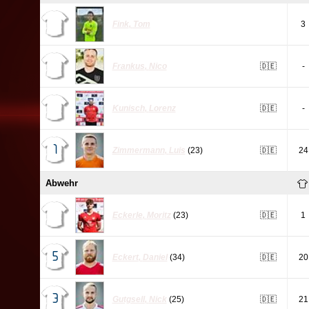
Fink
,
Tom
3
Frankus
,
Nico
🇩🇪
-
Kunisch
,
Lorenz
🇩🇪
-
1
Zimmermann
,
Luis
(23)
🇩🇪
24
Abwehr
Eckerle
,
Moritz
(23)
🇩🇪
1
5
Eckert
,
Daniel
(34)
🇩🇪
20
3
Gutgsell
,
Nick
(25)
🇩🇪
21