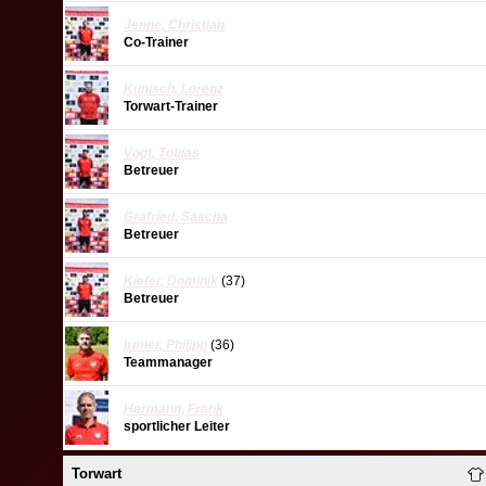
Jenne
,
Christian
Co-Trainer
Kunisch
,
Lorenz
Torwart-Trainer
Vogt
,
Tobias
Betreuer
Grafried
,
Sascha
Betreuer
Kiefer
,
Dominik
(37)
Betreuer
Irmler
,
Philipp
(36)
Teammanager
Hermann
,
Frank
sportlicher Leiter
Torwart