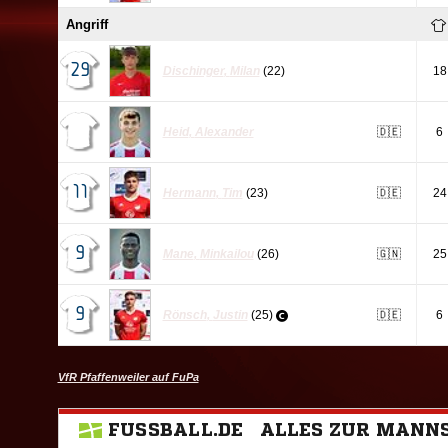
Angriff
29
Dischinger
,
Milan
(22)
18
Heid
,
Alexander
🇩🇪
6
11
Hermann
,
Tim
(23)
🇩🇪
24
9
Mane
,
Minkailou
(26)
🇬🇳
25
9
Rönsch
,
Justin
(25)
🇩🇪
6
VfR Pfaffenweiler auf FuPa