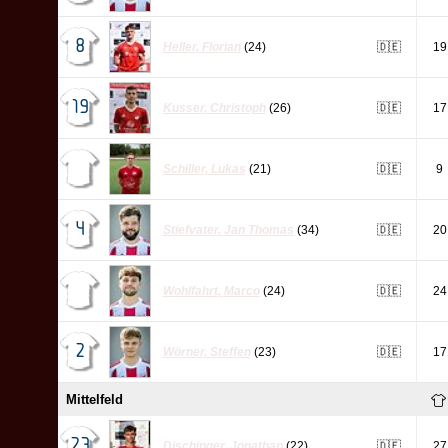
8
Heller
,
Florian
(24)
🇩🇪
19
19
Kusser
,
Christoph
(26)
🇩🇪
17
Schiller
,
Lukas
(21)
🇩🇪
9
4
Stiefvater
,
Jan Thomas
(34)
🇩🇪
20
Wohlfahrt
,
Marco
(24)
🇩🇪
24
2
Wörner
,
Steffen
(23)
🇩🇪
17
Mittelfeld
23
Dischinger
,
Jonathan
(22)
🇩🇪
27