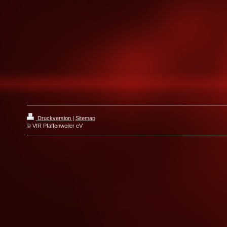
Druckversion
|
Sitemap
© VfR Pfaffenweiler eV